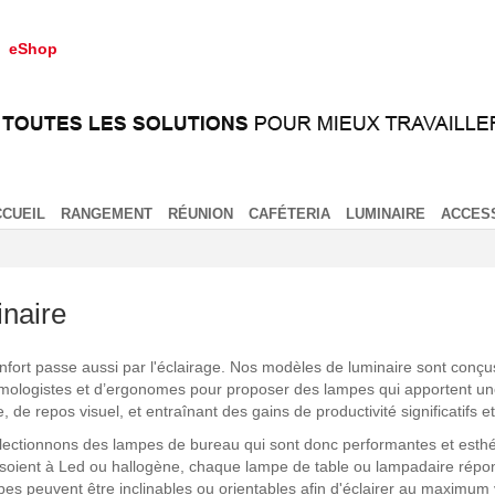
eShop
CCUEIL
RANGEMENT
RÉUNION
CAFÉTERIA
LUMINAIRE
ACCES
naire
nfort passe aussi par l'éclairage. Nos modèles de luminaire sont conçus
mologistes et d’ergonomes pour proposer des lampes qui apportent une
e, de repos visuel, et entraînant des gains de productivité significatifs 
ectionnons des lampes de bureau qui sont donc performantes et esthétiq
soient à Led ou hallogène, chaque lampe de table ou lampadaire répond
es peuvent être inclinables ou orientables afin d'éclairer au maximum 