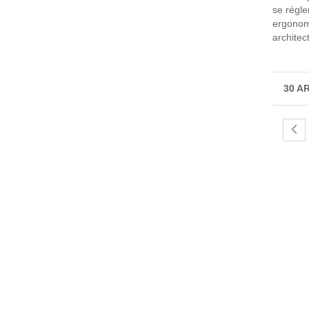
se régle
ergonomi
architec
30 A