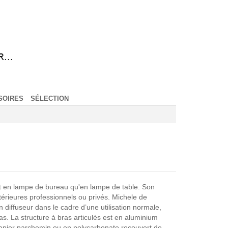
SOIRES
SÉLECTION
t en lampe de bureau qu'en lampe de table. Son
ntérieures professionnels ou privés. Michele de
on diffuseur dans le cadre d’une utilisation normale,
s. La structure à bras articulés est en aluminium
en papier parchemin ou en polycarbonate recouvert de