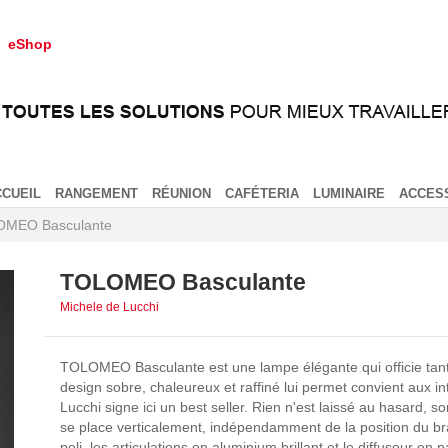
eShop
CCUEIL
RANGEMENT
RÉUNION
CAFÉTERIA
LUMINAIRE
ACCES
MEO Basculante
TOLOMEO Basculante
Michele de Lucchi
TOLOMEO Basculante est une lampe élégante qui officie tan
design sobre, chaleureux et raffiné lui permet convient aux i
Lucchi signe ici un best seller. Rien n'est laissé au hasard, s
se place verticalement, indépendamment de la position du bra
poli, les articulations en aluminium brillant et le diffuseur 